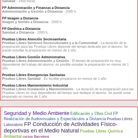
Sanidad
- 1400 horas
FP Administración y Finanzas a Distancia
Administración y Gestión a Distancia
- 2000 h.
FP Imagen a Distancia
Imagen y Sonido a Distancia
- 2000 h.
FP Dietética a Distancia
Sanidad a Distancia
- 2000 h.
Pruebas Libres Atención Sociosanitaria
Pruebas Libres Servicios Socioculturales y a la Comunidad
- La duración de la
preparación para las Pruebas Libres depende del tiempo dedicado por el alumno. Se
puede estudiar la preparación en menos de 1 año
Pruebas Libres Gestión Administrativa
Pruebas Libres Administración y Gestión
- El tiempo de preparación es muy
dependiente del trabajo del alumno: es posible estudiar la preparación en menos de 1
año
Pruebas Libres Emergencias Sanitarias
Pruebas Libres Sanidad
- Es factible prepararse en menos de 1 año
Pruebas Libres Mantenimiento Industrial
Pruebas Libres Instalación y Mantenimiento
- La duración de la preparación para las
Pruebas Libres es muy dependiente del tiempo que dedique el alumno. Se puede estar
preparado en menos de 1 año
Seguridad y Medio Ambiente
Edificación y Obra Civil
FP
Realización de Audiovisuales y Espectáculos a Distancia
Pruebas Libres
FP Conducción de Actividades Físico-
Laboratorio
deportivas en el Medio Natural
Pruebas Libres Química
Ambiental
cursos Barcelona