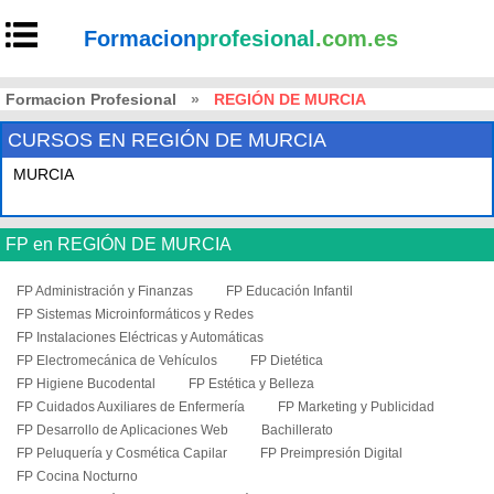
Formacion
profesional
.com.es
Formacion Profesional
»
REGIÓN DE MURCIA
CURSOS EN REGIÓN DE MURCIA
MURCIA
FP en REGIÓN DE MURCIA
FP Administración y Finanzas
FP Educación Infantil
FP Sistemas Microinformáticos y Redes
FP Instalaciones Eléctricas y Automáticas
FP Electromecánica de Vehículos
FP Dietética
FP Higiene Bucodental
FP Estética y Belleza
FP Cuidados Auxiliares de Enfermería
FP Marketing y Publicidad
FP Desarrollo de Aplicaciones Web
Bachillerato
FP Peluquería y Cosmética Capilar
FP Preimpresión Digital
FP Cocina Nocturno