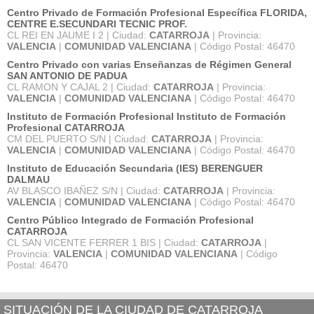
Centro Privado de Formación Profesional Específica FLORIDA,
CENTRE E.SECUNDARI TECNIC PROF.
CL REI EN JAUME I 2 | Ciudad:
CATARROJA
| Provincia:
VALENCIA
|
COMUNIDAD VALENCIANA
| Código Postal: 46470
Centro Privado con varias Enseñanzas de Régimen General
SAN ANTONIO DE PADUA
CL RAMON Y CAJAL 2 | Ciudad:
CATARROJA
| Provincia:
VALENCIA
|
COMUNIDAD VALENCIANA
| Código Postal: 46470
Instituto de Formación Profesional Instituto de Formación
Profesional CATARROJA
CM DEL PUERTO S/N | Ciudad:
CATARROJA
| Provincia:
VALENCIA
|
COMUNIDAD VALENCIANA
| Código Postal: 46470
Instituto de Educación Secundaria (IES) BERENGUER
DALMAU
AV BLASCO IBAÑEZ S/N | Ciudad:
CATARROJA
| Provincia:
VALENCIA
|
COMUNIDAD VALENCIANA
| Código Postal: 46470
Centro Público Integrado de Formación Profesional
CATARROJA
CL SAN VICENTE FERRER 1 BIS | Ciudad:
CATARROJA
|
Provincia:
VALENCIA
|
COMUNIDAD VALENCIANA
| Código
Postal: 46470
SITUACIÓN DE LA CIUDAD DE CATARROJA