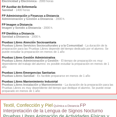
Electricidad y Electrónica
- 2000 horas
FP Auxiliar de Enfermería
Sanidad
- 1400 horas
FP Administración y Finanzas a Distancia
Administración y Gestión a Distancia
- 2000 h.
FP Imagen a Distancia
Imagen y Sonido a Distancia
- 2000 h.
FP Dietética a Distancia
Sanidad a Distancia
- 2000 h.
Pruebas Libres Atención Sociosanitaria
Pruebas Libres Servicios Socioculturales y a la Comunidad
- La duración de la
preparación para las Pruebas Libres depende del tiempo dedicado por el alumno. Se
puede estudiar la preparación en menos de 1 año
Pruebas Libres Gestión Administrativa
Pruebas Libres Administración y Gestión
- El tiempo de preparación es muy
dependiente del trabajo del alumno: es posible estudiar la preparación en menos de 1
año
Pruebas Libres Emergencias Sanitarias
Pruebas Libres Sanidad
- Es factible prepararse en menos de 1 año
Pruebas Libres Mantenimiento Industrial
Pruebas Libres Instalación y Mantenimiento
- La duración de la preparación para las
Pruebas Libres es muy dependiente del tiempo que dedique el alumno. Se puede estar
preparado en menos de 1 año
Textil, Confección y Piel
FP
Química a Distancia
Interpretación de la Lengua de Signos Nocturno
Pruebas Libres Animación de Actividades Físicas y