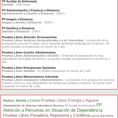
FP Auxiliar de Enfermería
Sanidad
- 1400 horas
FP Administración y Finanzas a Distancia
Administración y Gestión a Distancia
- 2000 h.
FP Imagen a Distancia
Imagen y Sonido a Distancia
- 2000 h.
FP Dietética a Distancia
Sanidad a Distancia
- 2000 h.
Pruebas Libres Atención Sociosanitaria
Pruebas Libres Servicios Socioculturales y a la Comunidad
- La duración de la
preparación para las Pruebas Libres depende del tiempo dedicado por el alumno. Se
puede estudiar la preparación en menos de 1 año
Pruebas Libres Gestión Administrativa
Pruebas Libres Administración y Gestión
- El tiempo de preparación es muy
dependiente del trabajo del alumno: es posible estudiar la preparación en menos de 1
año
Pruebas Libres Emergencias Sanitarias
Pruebas Libres Sanidad
- Es factible prepararse en menos de 1 año
Pruebas Libres Mantenimiento Industrial
Pruebas Libres Instalación y Mantenimiento
- La duración de la preparación para las
Pruebas Libres es muy dependiente del tiempo que dedique el alumno. Se puede estar
preparado en menos de 1 año
Pruebas Libres Energía y Agua
Madera, Mueble y Corcho
FP
FP
Administración de Sistemas Informáticos Nocturno
FP Auxiliar de Enfermería
Atención a Personas en Situación de Dependencia
Pruebas Libres Panadería, Repostería y Confitería
cursos Barcelona