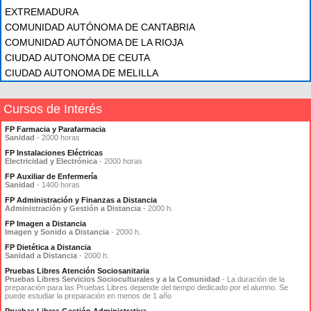
EXTREMADURA
COMUNIDAD AUTÓNOMA DE CANTABRIA
COMUNIDAD AUTÓNOMA DE LA RIOJA
CIUDAD AUTONOMA DE CEUTA
CIUDAD AUTONOMA DE MELILLA
Cursos de Interés
FP Farmacia y Parafarmacia
Sanidad
- 2000 horas
FP Instalaciones Eléctricas
Electricidad y Electrónica
- 2000 horas
FP Auxiliar de Enfermería
Sanidad
- 1400 horas
FP Administración y Finanzas a Distancia
Administración y Gestión a Distancia
- 2000 h.
FP Imagen a Distancia
Imagen y Sonido a Distancia
- 2000 h.
FP Dietética a Distancia
Sanidad a Distancia
- 2000 h.
Pruebas Libres Atención Sociosanitaria
Pruebas Libres Servicios Socioculturales y a la Comunidad
- La duración de la
preparación para las Pruebas Libres depende del tiempo dedicado por el alumno. Se
puede estudiar la preparación en menos de 1 año