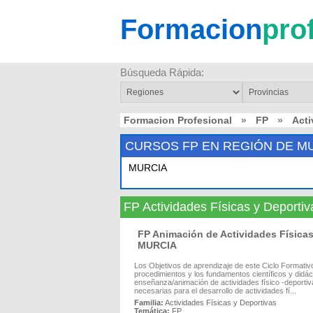
Formacion
pro
Búsqueda Rápida:
Formacion Profesional
»
FP
»
Acti
CURSOS FP EN REGIÓN DE M
MURCIA
FP Actividades Físicas y Depor
FP Animación de Actividades Física
MURCIA
Los Objetivos de aprendizaje de este Ciclo Formativ
procedimientos y los fundamentos científicos y did
enseñanza/animación de actividades físico -deportiva
necesarias para el desarrollo de actividades fí...
Familia:
Actividades Físicas y Deportivas
Temática:
FP