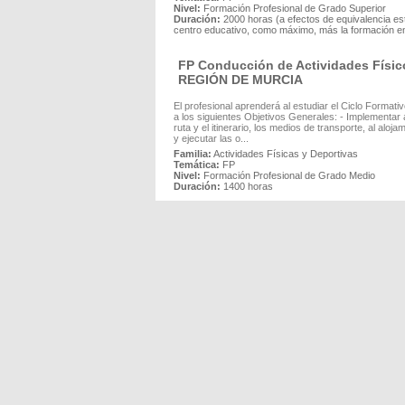
Nivel:
Formación Profesional de Grado Superior
Duración:
2000 horas (a efectos de equivalencia es
centro educativo, como máximo, más la formación en
FP Conducción de Actividades Físico
REGIÓN DE MURCIA
El profesional aprenderá al estudiar el Ciclo Format
a los siguientes Objetivos Generales: - Implementar
ruta y el itinerario, los medios de transporte, al alo
y ejecutar las o...
Familia:
Actividades Físicas y Deportivas
Temática:
FP
Nivel:
Formación Profesional de Grado Medio
Duración:
1400 horas