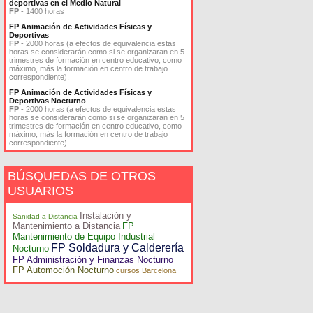
deportivas en el Medio Natural
FP
- 1400 horas
FP Animación de Actividades Físicas y
Deportivas
FP
- 2000 horas (a efectos de equivalencia estas
horas se considerarán como si se organizaran en 5
trimestres de formación en centro educativo, como
máximo, más la formación en centro de trabajo
correspondiente).
FP Animación de Actividades Físicas y
Deportivas Nocturno
FP
- 2000 horas (a efectos de equivalencia estas
horas se considerarán como si se organizaran en 5
trimestres de formación en centro educativo, como
máximo, más la formación en centro de trabajo
correspondiente).
BÚSQUEDAS DE OTROS
USUARIOS
Instalación y
Sanidad a Distancia
Mantenimiento a Distancia
FP
Mantenimiento de Equipo Industrial
FP Soldadura y Calderería
Nocturno
FP Administración y Finanzas Nocturno
FP Automoción Nocturno
cursos Barcelona