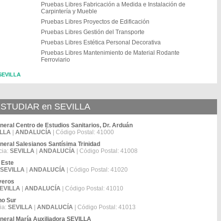
Pruebas Libres Fabricación a Medida e Instalación de
Carpintería y Mueble
Pruebas Libres Proyectos de Edificación
Pruebas Libres Gestión del Transporte
Pruebas Libres Estética Personal Decorativa
Pruebas Libres Mantenimiento de Material Rodante
Ferroviario
 SEVILLA
TUDIAR en SEVILLA
ral Centro de Estudios Sanitarios, Dr. Arduán
ILLA
|
ANDALUCÍA
| Código Postal: 41000
eral Salesianos Santísima Trinidad
cia:
SEVILLA
|
ANDALUCÍA
| Código Postal: 41008
 Este
SEVILLA
|
ANDALUCÍA
| Código Postal: 41020
iveros
EVILLA
|
ANDALUCÍA
| Código Postal: 41010
no Sur
ia:
SEVILLA
|
ANDALUCÍA
| Código Postal: 41013
eral María Auxiliadora SEVILLA