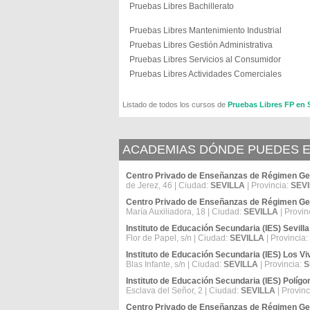
Pruebas Libres Bachillerato
Pruebas Libres Mantenimiento Industrial
Pruebas Libres Gestión Administrativa
Pruebas Libres Servicios al Consumidor
Pruebas Libres Actividades Comerciales
Listado de todos los cursos de
Pruebas Libres FP en
ACADEMIAS DÓNDE PUEDES ES
Centro Privado de Enseñanzas de Régimen Gene
de Jerez, 46 | Ciudad:
SEVILLA
| Provincia:
SEV
Centro Privado de Enseñanzas de Régimen Gen
María Auxiliadora, 18 | Ciudad:
SEVILLA
| Provin
Instituto de Educación Secundaria (IES) Sevilla
Flor de Papel, s/n | Ciudad:
SEVILLA
| Provincia:
Instituto de Educación Secundaria (IES) Los V
Blas Infante, s/n | Ciudad:
SEVILLA
| Provincia:
S
Instituto de Educación Secundaria (IES) Polígo
Esclava del Señor, 2 | Ciudad:
SEVILLA
| Provinc
Centro Privado de Enseñanzas de Régimen Gen