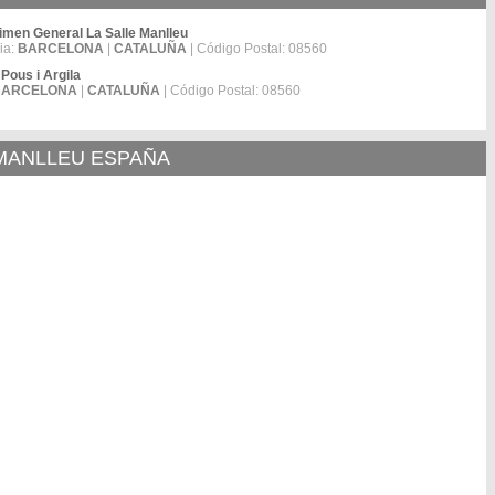
imen General La Salle Manlleu
ia:
BARCELONA
|
CATALUÑA
| Código Postal: 08560
Pous i Argila
BARCELONA
|
CATALUÑA
| Código Postal: 08560
 MANLLEU ESPAÑA