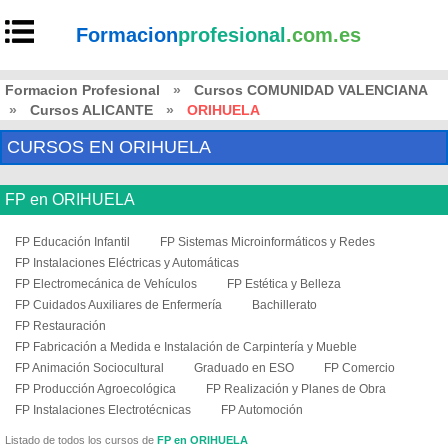
Formacion
profesional
.com.es
Formacion Profesional
»
Cursos COMUNIDAD VALENCIANA
»
Cursos ALICANTE
»
ORIHUELA
CURSOS EN ORIHUELA
FP en ORIHUELA
FP Educación Infantil
FP Sistemas Microinformáticos y Redes
FP Instalaciones Eléctricas y Automáticas
FP Electromecánica de Vehículos
FP Estética y Belleza
FP Cuidados Auxiliares de Enfermería
Bachillerato
FP Restauración
FP Fabricación a Medida e Instalación de Carpintería y Mueble
FP Animación Sociocultural
Graduado en ESO
FP Comercio
FP Producción Agroecológica
FP Realización y Planes de Obra
FP Instalaciones Electrotécnicas
FP Automoción
Listado de todos los cursos de
FP en ORIHUELA