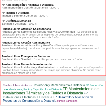
FP Administración y Finanzas a Distancia
Administración y Gestión a Distancia
- 2000 h.
FP Imagen a Distancia
Imagen y Sonido a Distancia
- 2000 h.
FP Dietética a Distancia
Sanidad a Distancia
- 2000 h.
Pruebas Libres Atención Sociosanitaria
Pruebas Libres Servicios Socioculturales y a la Comunidad
- La duración de la
preparación para las Pruebas Libres depende del tiempo dedicado por el alumno. Se
puede estudiar la preparación en menos de 1 año
Pruebas Libres Gestión Administrativa
Pruebas Libres Administración y Gestión
- El tiempo de preparación es muy
dependiente del trabajo del alumno: es posible estudiar la preparación en menos de 1
año
Pruebas Libres Emergencias Sanitarias
Pruebas Libres Sanidad
- Es factible prepararse en menos de 1 año
Pruebas Libres Mantenimiento Industrial
Pruebas Libres Instalación y Mantenimiento
- La duración de la preparación para las
Pruebas Libres es muy dependiente del tiempo que dedique el alumno. Se puede estar
preparado en menos de 1 año
Instalación y Mantenimiento a Distancia
Pruebas Libres de Acceso
FP Producción
FP Mantenimiento de
de Audiovisuales, Radio y Espectáculos a Distancia
Instalaciones Térmicas y de Fluidos a Distancia
FP
Instalaciones Eléctricas a Distancia
FP Desarrollo y Aplicación de
Proyectos de Construcción a Distancia
cursos Barcelona