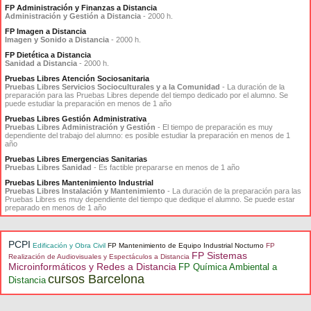
FP Administración y Finanzas a Distancia
Administración y Gestión a Distancia
- 2000 h.
FP Imagen a Distancia
Imagen y Sonido a Distancia
- 2000 h.
FP Dietética a Distancia
Sanidad a Distancia
- 2000 h.
Pruebas Libres Atención Sociosanitaria
Pruebas Libres Servicios Socioculturales y a la Comunidad
- La duración de la
preparación para las Pruebas Libres depende del tiempo dedicado por el alumno. Se
puede estudiar la preparación en menos de 1 año
Pruebas Libres Gestión Administrativa
Pruebas Libres Administración y Gestión
- El tiempo de preparación es muy
dependiente del trabajo del alumno: es posible estudiar la preparación en menos de 1
año
Pruebas Libres Emergencias Sanitarias
Pruebas Libres Sanidad
- Es factible prepararse en menos de 1 año
Pruebas Libres Mantenimiento Industrial
Pruebas Libres Instalación y Mantenimiento
- La duración de la preparación para las
Pruebas Libres es muy dependiente del tiempo que dedique el alumno. Se puede estar
preparado en menos de 1 año
PCPI
Edificación y Obra Civil
FP Mantenimiento de Equipo Industrial Nocturno
FP
FP Sistemas
Realización de Audiovisuales y Espectáculos a Distancia
Microinformáticos y Redes a Distancia
FP Química Ambiental a
cursos Barcelona
Distancia