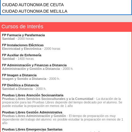
CIUDAD AUTONOMA DE CEUTA
CIUDAD AUTONOMA DE MELILLA
Cursos de Interés
FP Farmacia y Parafarmacia
Sanidad
- 2000 horas
FP Instalaciones Eléctricas
Electricidad y Electrónica
- 2000 horas
FP Auxiliar de Enfermería
Sanidad
- 1400 horas
FP Administración y Finanzas a Distancia
Administración y Gestión a Distancia
- 2000 h.
FP Imagen a Distancia
Imagen y Sonido a Distancia
- 2000 h.
FP Dietética a Distancia
Sanidad a Distancia
- 2000 h.
Pruebas Libres Atención Sociosanitaria
Pruebas Libres Servicios Socioculturales y a la Comunidad
- La duración de la
preparación para las Pruebas Libres depende del tiempo dedicado por el alumno. Se
puede estudiar la preparación en menos de 1 año
Pruebas Libres Gestión Administrativa
Pruebas Libres Administración y Gestión
- El tiempo de preparación es muy
dependiente del trabajo del alumno: es posible estudiar la preparación en menos de 1
año
Pruebas Libres Emergencias Sanitarias