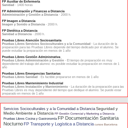
FP Auxiliar de Enfermería
Sanidad
- 1400 horas
FP Administración y Finanzas a Distancia
Administración y Gestión a Distancia
- 2000 h.
FP Imagen a Distancia
Imagen y Sonido a Distancia
- 2000 h.
FP Dietética a Distancia
Sanidad a Distancia
- 2000 h.
Pruebas Libres Atención Sociosanitaria
Pruebas Libres Servicios Socioculturales y a la Comunidad
- La duración de la
preparación para las Pruebas Libres depende del tiempo dedicado por el alumno. Se
puede estudiar la preparación en menos de 1 año
Pruebas Libres Gestión Administrativa
Pruebas Libres Administración y Gestión
- El tiempo de preparación es muy
dependiente del trabajo del alumno: es posible estudiar la preparación en menos de 1
año
Pruebas Libres Emergencias Sanitarias
Pruebas Libres Sanidad
- Es factible prepararse en menos de 1 año
Pruebas Libres Mantenimiento Industrial
Pruebas Libres Instalación y Mantenimiento
- La duración de la preparación para las
Pruebas Libres es muy dependiente del tiempo que dedique el alumno. Se puede estar
preparado en menos de 1 año
Seguridad y
Servicios Socioculturales y a la Comunidad a Distancia
Medio Ambiente a Distancia
FP Gestión Comercial y Marketing a Distancia
FP Documentación Sanitaria
Pruebas Libres Cocina y Gastronomía
Nocturno
FP Transporte y Logística a Distancia
cursos Barcelona