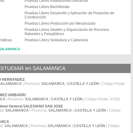
ría
Pruebas Libres Instalaciones Eléctricas
Pruebas Libres Bachillerato
Pruebas Libres Desarrollo y Aplicación de Proyectos de
Construcción
Pruebas Libres Producción por Mecanizado
Pruebas Libres Gestión y Organización de Recursos
Naturales y Paisajísticos
rmáticas
Pruebas Libres Soldadura y Calderería
n SALAMANCA
STUDIAR en SALAMANCA
ATEO HERNANDEZ
SALAMANCA
| Provincia:
SALAMANCA
|
CASTILLA Y LEÓN
| Código Postal:
TINEZ URIBARRI
NCA
| Provincia:
SALAMANCA
|
CASTILLA Y LEÓN
| Código Postal: 37003
égimen General SALESIANO SAN JOSE
ad:
SALAMANCA
| Provincia:
SALAMANCA
|
CASTILLA Y LEÓN
| Código
MANCA
ad:
SALAMANCA
| Provincia:
SALAMANCA
|
CASTILLA Y LEÓN
| Código