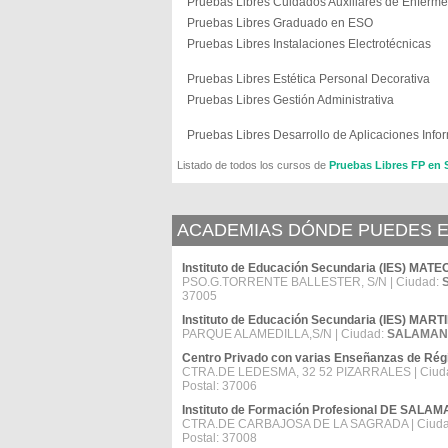
Pruebas Libres Cuidados Auxiliares de Enferme
Pruebas Libres Graduado en ESO
Pruebas Libres Instalaciones Electrotécnicas
Pruebas Libres Estética Personal Decorativa
Pruebas Libres Gestión Administrativa
Pruebas Libres Desarrollo de Aplicaciones Info
Listado de todos los cursos de
Pruebas Libres FP e
ACADEMIAS DÓNDE PUEDES E
Instituto de Educación Secundaria (IES) M
PSO.G.TORRENTE BALLESTER, S/N | Ciudad:
37005
Instituto de Educación Secundaria (IES) MAR
PARQUE ALAMEDILLA,S/N | Ciudad:
SALAMA
Centro Privado con varias Enseñanzas de R
CTRA.DE LEDESMA, 32 52 PIZARRALES | Ciud
Postal: 37006
Instituto de Formación Profesional DE SALA
CTRA.DE CARBAJOSA DE LA SAGRADA | Ciud
Postal: 37008