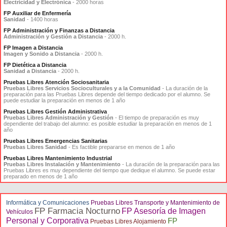
Electricidad y Electrónica
- 2000 horas
FP Auxiliar de Enfermería
Sanidad
- 1400 horas
FP Administración y Finanzas a Distancia
Administración y Gestión a Distancia
- 2000 h.
FP Imagen a Distancia
Imagen y Sonido a Distancia
- 2000 h.
FP Dietética a Distancia
Sanidad a Distancia
- 2000 h.
Pruebas Libres Atención Sociosanitaria
Pruebas Libres Servicios Socioculturales y a la Comunidad
- La duración de la
preparación para las Pruebas Libres depende del tiempo dedicado por el alumno. Se
puede estudiar la preparación en menos de 1 año
Pruebas Libres Gestión Administrativa
Pruebas Libres Administración y Gestión
- El tiempo de preparación es muy
dependiente del trabajo del alumno: es posible estudiar la preparación en menos de 1
año
Pruebas Libres Emergencias Sanitarias
Pruebas Libres Sanidad
- Es factible prepararse en menos de 1 año
Pruebas Libres Mantenimiento Industrial
Pruebas Libres Instalación y Mantenimiento
- La duración de la preparación para las
Pruebas Libres es muy dependiente del tiempo que dedique el alumno. Se puede estar
preparado en menos de 1 año
Informática y Comunicaciones
Pruebas Libres Transporte y Mantenimiento de
FP Farmacia Nocturno
FP Asesoría de Imagen
Vehículos
Personal y Corporativa
FP
Pruebas Libres Alojamiento