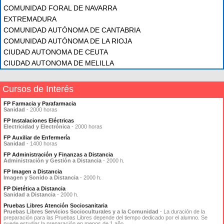
COMUNIDAD FORAL DE NAVARRA
EXTREMADURA
COMUNIDAD AUTÓNOMA DE CANTABRIA
COMUNIDAD AUTÓNOMA DE LA RIOJA
CIUDAD AUTONOMA DE CEUTA
CIUDAD AUTONOMA DE MELILLA
Cursos de Interés
FP Farmacia y Parafarmacia
Sanidad
- 2000 horas
FP Instalaciones Eléctricas
Electricidad y Electrónica
- 2000 horas
FP Auxiliar de Enfermería
Sanidad
- 1400 horas
FP Administración y Finanzas a Distancia
Administración y Gestión a Distancia
- 2000 h.
FP Imagen a Distancia
Imagen y Sonido a Distancia
- 2000 h.
FP Dietética a Distancia
Sanidad a Distancia
- 2000 h.
Pruebas Libres Atención Sociosanitaria
Pruebas Libres Servicios Socioculturales y a la Comunidad
- La duración de la
preparación para las Pruebas Libres depende del tiempo dedicado por el alumno. Se
puede estudiar la preparación en menos de 1 año