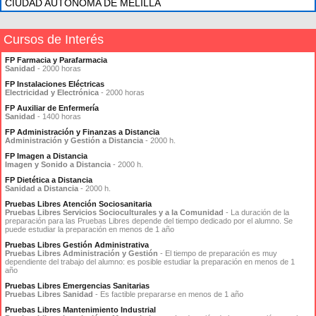
CIUDAD AUTONOMA DE MELILLA
Cursos de Interés
FP Farmacia y Parafarmacia
Sanidad
- 2000 horas
FP Instalaciones Eléctricas
Electricidad y Electrónica
- 2000 horas
FP Auxiliar de Enfermería
Sanidad
- 1400 horas
FP Administración y Finanzas a Distancia
Administración y Gestión a Distancia
- 2000 h.
FP Imagen a Distancia
Imagen y Sonido a Distancia
- 2000 h.
FP Dietética a Distancia
Sanidad a Distancia
- 2000 h.
Pruebas Libres Atención Sociosanitaria
Pruebas Libres Servicios Socioculturales y a la Comunidad
- La duración de la
preparación para las Pruebas Libres depende del tiempo dedicado por el alumno. Se
puede estudiar la preparación en menos de 1 año
Pruebas Libres Gestión Administrativa
Pruebas Libres Administración y Gestión
- El tiempo de preparación es muy
dependiente del trabajo del alumno: es posible estudiar la preparación en menos de 1
año
Pruebas Libres Emergencias Sanitarias
Pruebas Libres Sanidad
- Es factible prepararse en menos de 1 año
Pruebas Libres Mantenimiento Industrial