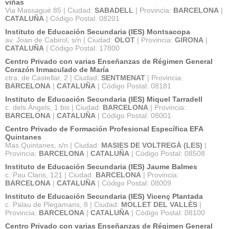
viñas
Via Massagué 85 | Ciudad:
SABADELL
| Provincia:
BARCELONA
|
CATALUÑA
| Código Postal: 08201
Instituto de Educación Secundaria (IES) Montsacopa
av. Joan de Cabirol, s/n | Ciudad:
OLOT
| Provincia:
GIRONA
|
CATALUÑA
| Código Postal: 17800
Centro Privado con varias Enseñanzas de Régimen General
Corazón Inmaculado de María
ctra. de Castellar, 2 | Ciudad:
SENTMENAT
| Provincia:
BARCELONA
|
CATALUÑA
| Código Postal: 08181
Instituto de Educación Secundaria (IES) Miquel Tarradell
c. dels Àngels, 1 bis | Ciudad:
BARCELONA
| Provincia:
BARCELONA
|
CATALUÑA
| Código Postal: 08001
Centro Privado de Formación Profesional Específica EFA
Quintanes
Mas Quintanes, s/n | Ciudad:
MASIES DE VOLTREGÀ (LES)
|
Provincia:
BARCELONA
|
CATALUÑA
| Código Postal: 08508
Instituto de Educación Secundaria (IES) Jaume Balmes
c. Pau Claris, 121 | Ciudad:
BARCELONA
| Provincia:
BARCELONA
|
CATALUÑA
| Código Postal: 08009
Instituto de Educación Secundaria (IES) Vicenç Plantada
c. Palau de Plegamans, 8 | Ciudad:
MOLLET DEL VALLÈS
|
Provincia:
BARCELONA
|
CATALUÑA
| Código Postal: 08100
Centro Privado con varias Enseñanzas de Régimen General