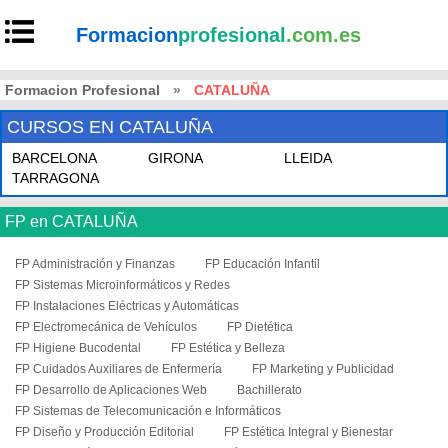
Formacion
profesional
.com.es
Formacion Profesional
»
CATALUÑA
CURSOS EN CATALUÑA
BARCELONA
GIRONA
LLEIDA
TARRAGONA
FP en CATALUÑA
FP Administración y Finanzas
FP Educación Infantil
FP Sistemas Microinformáticos y Redes
FP Instalaciones Eléctricas y Automáticas
FP Electromecánica de Vehículos
FP Dietética
FP Higiene Bucodental
FP Estética y Belleza
FP Cuidados Auxiliares de Enfermería
FP Marketing y Publicidad
FP Desarrollo de Aplicaciones Web
Bachillerato
FP Sistemas de Telecomunicación e Informáticos
FP Diseño y Producción Editorial
FP Estética Integral y Bienestar