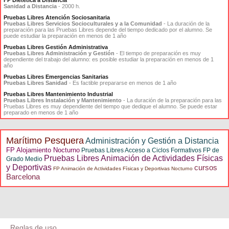
FP Dietética a Distancia
Sanidad a Distancia
- 2000 h.
Pruebas Libres Atención Sociosanitaria
Pruebas Libres Servicios Socioculturales y a la Comunidad
- La duración de la
preparación para las Pruebas Libres depende del tiempo dedicado por el alumno. Se
puede estudiar la preparación en menos de 1 año
Pruebas Libres Gestión Administrativa
Pruebas Libres Administración y Gestión
- El tiempo de preparación es muy
dependiente del trabajo del alumno: es posible estudiar la preparación en menos de 1
año
Pruebas Libres Emergencias Sanitarias
Pruebas Libres Sanidad
- Es factible prepararse en menos de 1 año
Pruebas Libres Mantenimiento Industrial
Pruebas Libres Instalación y Mantenimiento
- La duración de la preparación para las
Pruebas Libres es muy dependiente del tiempo que dedique el alumno. Se puede estar
preparado en menos de 1 año
Marítimo Pesquera
Administración y Gestión a Distancia
FP Alojamiento Nocturno
Pruebas Libres Acceso a Ciclos Formativos FP de
Pruebas Libres Animación de Actividades Físicas
Grado Medio
y Deportivas
cursos
FP Animación de Actividades Físicas y Deportivas Nocturno
Barcelona
Reglas de uso