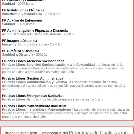
FP Farmacia y Parafarmacia
Sanidad
- 2000 horas
FP Instalaciones Eléctricas
Electricidad y Electrónica
- 2000 horas
FP Auxiliar de Enfermería
Sanidad
- 1400 horas
FP Administración y Finanzas a Distancia
Administración y Gestión a Distancia
- 2000 h.
FP Imagen a Distancia
Imagen y Sonido a Distancia
- 2000 h.
FP Dietética a Distancia
Sanidad a Distancia
- 2000 h.
Pruebas Libres Atención Sociosanitaria
Pruebas Libres Servicios Socioculturales y a la Comunidad
- La duración de la
preparación para las Pruebas Libres depende del tiempo dedicado por el alumno. Se
puede estudiar la preparación en menos de 1 año
Pruebas Libres Gestión Administrativa
Pruebas Libres Administración y Gestión
- El tiempo de preparación es muy
dependiente del trabajo del alumno: es posible estudiar la preparación en menos de 1
año
Pruebas Libres Emergencias Sanitarias
Pruebas Libres Sanidad
- Es factible prepararse en menos de 1 año
Pruebas Libres Mantenimiento Industrial
Pruebas Libres Instalación y Mantenimiento
- La duración de la preparación para las
Pruebas Libres es muy dependiente del tiempo que dedique el alumno. Se puede estar
preparado en menos de 1 año
Programas de Cualificación
Pruebas Libres Textil, Confección y Piel