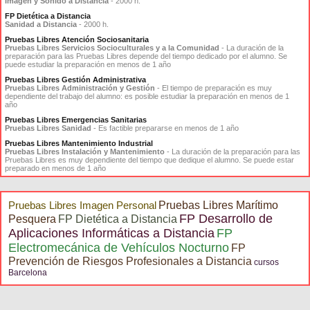
Imagen y Sonido a Distancia
- 2000 h.
FP Dietética a Distancia
Sanidad a Distancia
- 2000 h.
Pruebas Libres Atención Sociosanitaria
Pruebas Libres Servicios Socioculturales y a la Comunidad
- La duración de la
preparación para las Pruebas Libres depende del tiempo dedicado por el alumno. Se
puede estudiar la preparación en menos de 1 año
Pruebas Libres Gestión Administrativa
Pruebas Libres Administración y Gestión
- El tiempo de preparación es muy
dependiente del trabajo del alumno: es posible estudiar la preparación en menos de 1
año
Pruebas Libres Emergencias Sanitarias
Pruebas Libres Sanidad
- Es factible prepararse en menos de 1 año
Pruebas Libres Mantenimiento Industrial
Pruebas Libres Instalación y Mantenimiento
- La duración de la preparación para las
Pruebas Libres es muy dependiente del tiempo que dedique el alumno. Se puede estar
preparado en menos de 1 año
Pruebas Libres Imagen Personal
Pruebas Libres Marítimo
FP Desarrollo de
Pesquera
FP Dietética a Distancia
Aplicaciones Informáticas a Distancia
FP
Electromecánica de Vehículos Nocturno
FP
Prevención de Riesgos Profesionales a Distancia
cursos
Barcelona