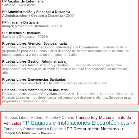
FP Auxiliar de Enfermería
Sanidad
- 1400 horas
FP Administración y Finanzas a Distancia
Administración y Gestión a Distancia
- 2000 h.
FP Imagen a Distancia
Imagen y Sonido a Distancia
- 2000 h.
FP Dietética a Distancia
Sanidad a Distancia
- 2000 h.
Pruebas Libres Atención Sociosanitaria
Pruebas Libres Servicios Socioculturales y a la Comunidad
- La duración de la
preparación para las Pruebas Libres depende del tiempo dedicado por el alumno. Se
puede estudiar la preparación en menos de 1 año
Pruebas Libres Gestión Administrativa
Pruebas Libres Administración y Gestión
- El tiempo de preparación es muy
dependiente del trabajo del alumno: es posible estudiar la preparación en menos de 1
año
Pruebas Libres Emergencias Sanitarias
Pruebas Libres Sanidad
- Es factible prepararse en menos de 1 año
Pruebas Libres Mantenimiento Industrial
Pruebas Libres Instalación y Mantenimiento
- La duración de la preparación para las
Pruebas Libres es muy dependiente del tiempo que dedique el alumno. Se puede estar
preparado en menos de 1 año
Transporte y Mantenimiento de
Pruebas Libres Madera, Mueble y Corcho
FP Equipos e Instalaciones Electrotécnicas
Vehículos
FP
FP Restauración Nocturno
Farmacia y Parafarmacia a Distancia
FP
Imagen Nocturno
cursos Barcelona