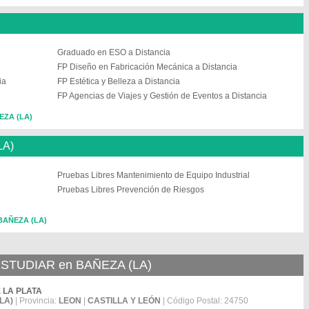
Graduado en ESO a Distancia
FP Diseño en Fabricación Mecánica a Distancia
ia
FP Estética y Belleza a Distancia
FP Agencias de Viajes y Gestión de Eventos a Distancia
ÑEZA (LA)
LA)
Pruebas Libres Mantenimiento de Equipo Industrial
Pruebas Libres Prevención de Riesgos
 BAÑEZA (LA)
TUDIAR en BAÑEZA (LA)
DE LA PLATA
LA)
| Provincia:
LEON
|
CASTILLA Y LEÓN
| Código Postal: 24750