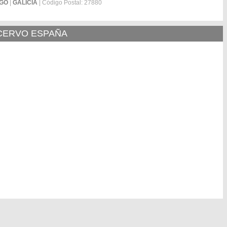
GO
|
GALICIA
| Código Postal: 27880
 CERVO ESPAÑA