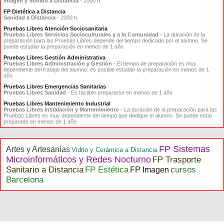
Imagen y Sonido a Distancia
- 2000 h.
FP Dietética a Distancia
Sanidad a Distancia
- 2000 h.
Pruebas Libres Atención Sociosanitaria
Pruebas Libres Servicios Socioculturales y a la Comunidad
- La duración de la
preparación para las Pruebas Libres depende del tiempo dedicado por el alumno. Se
puede estudiar la preparación en menos de 1 año
Pruebas Libres Gestión Administrativa
Pruebas Libres Administración y Gestión
- El tiempo de preparación es muy
dependiente del trabajo del alumno: es posible estudiar la preparación en menos de 1
año
Pruebas Libres Emergencias Sanitarias
Pruebas Libres Sanidad
- Es factible prepararse en menos de 1 año
Pruebas Libres Mantenimiento Industrial
Pruebas Libres Instalación y Mantenimiento
- La duración de la preparación para las
Pruebas Libres es muy dependiente del tiempo que dedique el alumno. Se puede estar
preparado en menos de 1 año
FP Sistemas
Artes y Artesanías
Vidrio y Cerámica a Distancia
Microinformáticos y Redes Nocturno
FP Trasporte
Sanitario a Distancia
FP Estética
cursos
FP Imagen
Barcelona