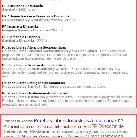
FP Auxiliar de Enfermería
Sanidad
- 1400 horas
FP Administración y Finanzas a Distancia
Administración y Gestión a Distancia
- 2000 h.
FP Imagen a Distancia
Imagen y Sonido a Distancia
- 2000 h.
FP Dietética a Distancia
Sanidad a Distancia
- 2000 h.
Pruebas Libres Atención Sociosanitaria
Pruebas Libres Servicios Socioculturales y a la Comunidad
- La duración de la
preparación para las Pruebas Libres depende del tiempo dedicado por el alumno. Se
puede estudiar la preparación en menos de 1 año
Pruebas Libres Gestión Administrativa
Pruebas Libres Administración y Gestión
- El tiempo de preparación es muy
dependiente del trabajo del alumno: es posible estudiar la preparación en menos de 1
año
Pruebas Libres Emergencias Sanitarias
Pruebas Libres Sanidad
- Es factible prepararse en menos de 1 año
Pruebas Libres Mantenimiento Industrial
Pruebas Libres Instalación y Mantenimiento
- La duración de la preparación para las
Pruebas Libres es muy dependiente del tiempo que dedique el alumno. Se puede estar
preparado en menos de 1 año
Pruebas Libres Industrias Alimentarias
FP
Pruebas de Acceso
FP Dirección de
Administración de Sistemas Informáticos en Red
Servicios en Restauración
FP Aprovechamiento y Conservación del Medio
cursos Barcelona
FP Atención Sociosanitaria a Distancia