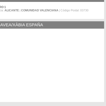
ERO 1
cia:
ALICANTE
|
COMUNIDAD VALENCIANA
| Código Postal: 03730
JAVEA/XÀBIA ESPAÑA