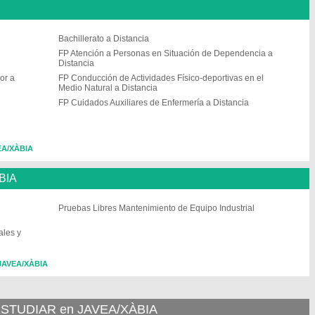
Bachillerato a Distancia
FP Atención a Personas en Situación de Dependencia a
Distancia
or a
FP Conducción de Actividades Físico-deportivas en el
Medio Natural a Distancia
FP Cuidados Auxiliares de Enfermería a Distancia
VEA/XÀBIA
BIA
Pruebas Libres Mantenimiento de Equipo Industrial
ales y
 JAVEA/XÀBIA
TUDIAR en JAVEA/XÀBIA