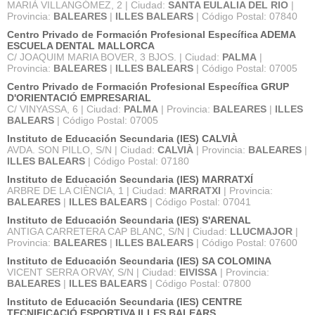
MARIÀ VILLANGÓMEZ, 2 | Ciudad:
SANTA EULALIA DEL RIO
|
Provincia:
BALEARES
|
ILLES BALEARS
| Código Postal: 07840
Centro Privado de Formación Profesional Específica ADEMA
ESCUELA DENTAL MALLORCA
C/ JOAQUIM MARIA BOVER, 3 BJOS. | Ciudad:
PALMA
|
Provincia:
BALEARES
|
ILLES BALEARS
| Código Postal: 07005
Centro Privado de Formación Profesional Específica GRUP
D'ORIENTACIÓ EMPRESARIAL
C/ VINYASSA, 6 | Ciudad:
PALMA
| Provincia:
BALEARES
|
ILLES
BALEARS
| Código Postal: 07005
Instituto de Educación Secundaria (IES) CALVIÀ
AVDA. SON PILLO, S/N | Ciudad:
CALVIÀ
| Provincia:
BALEARES
|
ILLES BALEARS
| Código Postal: 07180
Instituto de Educación Secundaria (IES) MARRATXÍ
ARBRE DE LA CIÈNCIA, 1 | Ciudad:
MARRATXI
| Provincia:
BALEARES
|
ILLES BALEARS
| Código Postal: 07041
Instituto de Educación Secundaria (IES) S'ARENAL
ANTIGA CARRETERA CAP BLANC, S/N | Ciudad:
LLUCMAJOR
|
Provincia:
BALEARES
|
ILLES BALEARS
| Código Postal: 07600
Instituto de Educación Secundaria (IES) SA COLOMINA
VICENT SERRA ORVAY, S/N | Ciudad:
EIVISSA
| Provincia:
BALEARES
|
ILLES BALEARS
| Código Postal: 07800
Instituto de Educación Secundaria (IES) CENTRE
TECNIFICACIÓ ESPORTIVA ILLES BALEARS