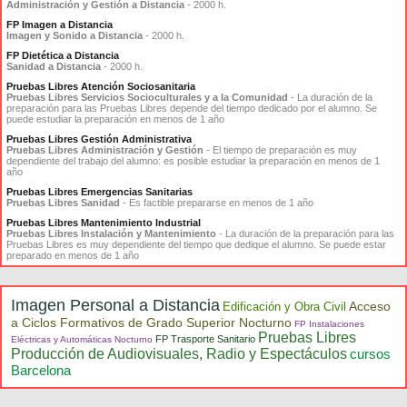
Administración y Gestión a Distancia
- 2000 h.
FP Imagen a Distancia
Imagen y Sonido a Distancia
- 2000 h.
FP Dietética a Distancia
Sanidad a Distancia
- 2000 h.
Pruebas Libres Atención Sociosanitaria
Pruebas Libres Servicios Socioculturales y a la Comunidad
- La duración de la
preparación para las Pruebas Libres depende del tiempo dedicado por el alumno. Se
puede estudiar la preparación en menos de 1 año
Pruebas Libres Gestión Administrativa
Pruebas Libres Administración y Gestión
- El tiempo de preparación es muy
dependiente del trabajo del alumno: es posible estudiar la preparación en menos de 1
año
Pruebas Libres Emergencias Sanitarias
Pruebas Libres Sanidad
- Es factible prepararse en menos de 1 año
Pruebas Libres Mantenimiento Industrial
Pruebas Libres Instalación y Mantenimiento
- La duración de la preparación para las
Pruebas Libres es muy dependiente del tiempo que dedique el alumno. Se puede estar
preparado en menos de 1 año
Imagen Personal a Distancia
Acceso
Edificación y Obra Civil
a Ciclos Formativos de Grado Superior Nocturno
FP Instalaciones
Pruebas Libres
FP Trasporte Sanitario
Eléctricas y Automáticas Nocturno
Producción de Audiovisuales, Radio y Espectáculos
cursos
Barcelona