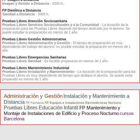
Imagen y Sonido a Distancia
- 2000 h.
FP Dietética a Distancia
Sanidad a Distancia
- 2000 h.
Pruebas Libres Atención Sociosanitaria
Pruebas Libres Servicios Socioculturales y a la Comunidad
- La duración de la
preparación para las Pruebas Libres depende del tiempo dedicado por el alumno. Se
puede estudiar la preparación en menos de 1 año
Pruebas Libres Gestión Administrativa
Pruebas Libres Administración y Gestión
- El tiempo de preparación es muy
dependiente del trabajo del alumno: es posible estudiar la preparación en menos de 1
año
Pruebas Libres Emergencias Sanitarias
Pruebas Libres Sanidad
- Es factible prepararse en menos de 1 año
Pruebas Libres Mantenimiento Industrial
Pruebas Libres Instalación y Mantenimiento
- La duración de la preparación para las
Pruebas Libres es muy dependiente del tiempo que dedique el alumno. Se puede estar
preparado en menos de 1 año
Administración y Gestión
Instalación y Mantenimiento a
Distancia
FP Farmacia
FP Equipos e Instalaciones Electrotécnicas Nocturno
Pruebas Libres Educación Infantil
FP Mantenimiento y
Montaje de Instalaciones de Edificio y Proceso Nocturno
cursos
Barcelona