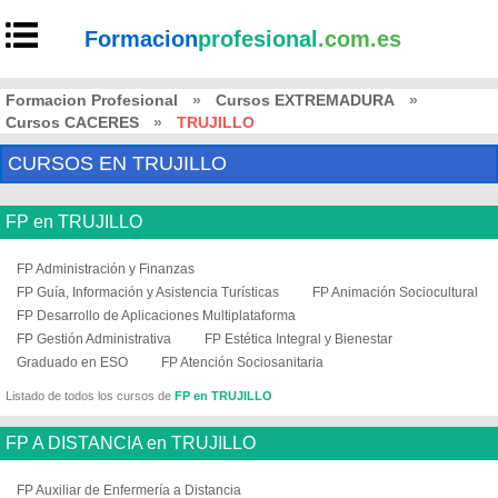
Formacion
profesional
.com.es
Formacion Profesional
»
Cursos EXTREMADURA
»
Cursos CACERES
»
TRUJILLO
CURSOS EN TRUJILLO
FP en TRUJILLO
FP Administración y Finanzas
FP Guía, Información y Asistencia Turísticas
FP Animación Sociocultural
FP Desarrollo de Aplicaciones Multiplataforma
FP Gestión Administrativa
FP Estética Integral y Bienestar
Graduado en ESO
FP Atención Sociosanitaria
Listado de todos los cursos de
FP en TRUJILLO
FP A DISTANCIA en TRUJILLO
FP Auxiliar de Enfermería a Distancia