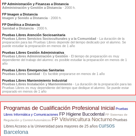
FP Administración y Finanzas a Distancia
Administración y Gestión a Distancia
- 2000 h.
FP Imagen a Distancia
Imagen y Sonido a Distancia
- 2000 h.
FP Dietética a Distancia
Sanidad a Distancia
- 2000 h.
Pruebas Libres Atención Sociosanitaria
Pruebas Libres Servicios Socioculturales y a la Comunidad
- La duración de la
preparación para las Pruebas Libres depende del tiempo dedicado por el alumno. Se
puede estudiar la preparación en menos de 1 año
Pruebas Libres Gestión Administrativa
Pruebas Libres Administración y Gestión
- El tiempo de preparación es muy
dependiente del trabajo del alumno: es posible estudiar la preparación en menos de 1
año
Pruebas Libres Emergencias Sanitarias
Pruebas Libres Sanidad
- Es factible prepararse en menos de 1 año
Pruebas Libres Mantenimiento Industrial
Pruebas Libres Instalación y Mantenimiento
- La duración de la preparación para las
Pruebas Libres es muy dependiente del tiempo que dedique el alumno. Se puede estar
preparado en menos de 1 año
Programas de Cualificación Profesional Inicial
Pruebas
FP Higiene Bucodental
Libres Informática y Comunicaciones
FP Sistemas de
FP Vitivinicultura Nocturno
Pruebas
Regulación y Control Automáticos
cursos
Libres Acceso a la Universidad para mayores de 25 años
Barcelona