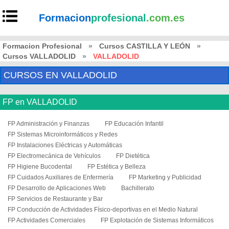
Formacion
profesional
.com.es
Formacion Profesional
»
Cursos CASTILLA Y LEÓN
»
Cursos VALLADOLID
»
VALLADOLID
CURSOS EN VALLADOLID
FP en VALLADOLID
FP Administración y Finanzas
FP Educación Infantil
FP Sistemas Microinformáticos y Redes
FP Instalaciones Eléctricas y Automáticas
FP Electromecánica de Vehículos
FP Dietética
FP Higiene Bucodental
FP Estética y Belleza
FP Cuidados Auxiliares de Enfermería
FP Marketing y Publicidad
FP Desarrollo de Aplicaciones Web
Bachillerato
FP Servicios de Restaurante y Bar
FP Conducción de Actividades Físico-deportivas en el Medio Natural
FP Actividades Comerciales
FP Explotación de Sistemas Informáticos