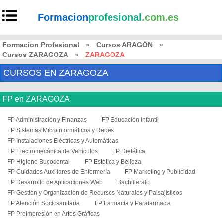
Formacion
profesional
.com.es
Formacion Profesional
»
Cursos ARAGÓN
»
Cursos ZARAGOZA
»
ZARAGOZA
CURSOS EN ZARAGOZA
FP en ZARAGOZA
FP Administración y Finanzas
FP Educación Infantil
FP Sistemas Microinformáticos y Redes
FP Instalaciones Eléctricas y Automáticas
FP Electromecánica de Vehículos
FP Dietética
FP Higiene Bucodental
FP Estética y Belleza
FP Cuidados Auxiliares de Enfermería
FP Marketing y Publicidad
FP Desarrollo de Aplicaciones Web
Bachillerato
FP Gestión y Organización de Recursos Naturales y Paisajísticos
FP Atención Sociosanitaria
FP Farmacia y Parafarmacia
FP Preimpresión en Artes Gráficas