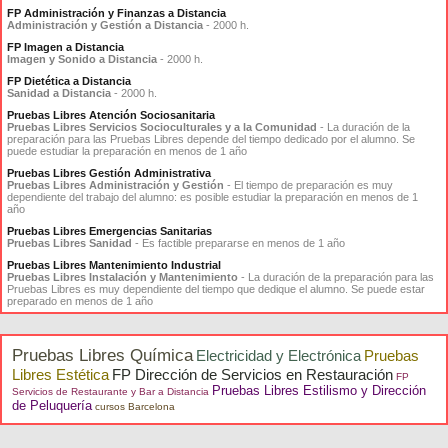
FP Administración y Finanzas a Distancia
Administración y Gestión a Distancia
- 2000 h.
FP Imagen a Distancia
Imagen y Sonido a Distancia
- 2000 h.
FP Dietética a Distancia
Sanidad a Distancia
- 2000 h.
Pruebas Libres Atención Sociosanitaria
Pruebas Libres Servicios Socioculturales y a la Comunidad
- La duración de la
preparación para las Pruebas Libres depende del tiempo dedicado por el alumno. Se
puede estudiar la preparación en menos de 1 año
Pruebas Libres Gestión Administrativa
Pruebas Libres Administración y Gestión
- El tiempo de preparación es muy
dependiente del trabajo del alumno: es posible estudiar la preparación en menos de 1
año
Pruebas Libres Emergencias Sanitarias
Pruebas Libres Sanidad
- Es factible prepararse en menos de 1 año
Pruebas Libres Mantenimiento Industrial
Pruebas Libres Instalación y Mantenimiento
- La duración de la preparación para las
Pruebas Libres es muy dependiente del tiempo que dedique el alumno. Se puede estar
preparado en menos de 1 año
Pruebas Libres Química
Electricidad y Electrónica
Pruebas
Libres Estética
FP Dirección de Servicios en Restauración
FP
Pruebas Libres Estilismo y Dirección
Servicios de Restaurante y Bar a Distancia
de Peluquería
cursos Barcelona