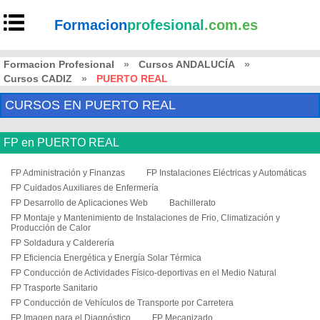
Formacion
profesional
.com.es
Formacion Profesional
»
Cursos ANDALUCÍA
»
Cursos CADIZ
»
PUERTO REAL
CURSOS EN PUERTO REAL
FP en PUERTO REAL
FP Administración y Finanzas
FP Instalaciones Eléctricas y Automáticas
FP Cuidados Auxiliares de Enfermería
FP Desarrollo de Aplicaciones Web
Bachillerato
FP Montaje y Mantenimiento de Instalaciones de Frio, Climatización y
Producción de Calor
FP Soldadura y Calderería
FP Eficiencia Energética y Energía Solar Térmica
FP Conducción de Actividades Físico-deportivas en el Medio Natural
FP Trasporte Sanitario
FP Conducción de Vehículos de Transporte por Carretera
FP Imagen para el Diagnóstico
FP Mecanizado