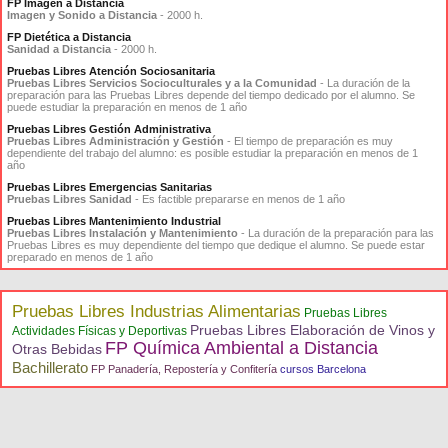
FP Imagen a Distancia
Imagen y Sonido a Distancia
- 2000 h.
FP Dietética a Distancia
Sanidad a Distancia
- 2000 h.
Pruebas Libres Atención Sociosanitaria
Pruebas Libres Servicios Socioculturales y a la Comunidad
- La duración de la
preparación para las Pruebas Libres depende del tiempo dedicado por el alumno. Se
puede estudiar la preparación en menos de 1 año
Pruebas Libres Gestión Administrativa
Pruebas Libres Administración y Gestión
- El tiempo de preparación es muy
dependiente del trabajo del alumno: es posible estudiar la preparación en menos de 1
año
Pruebas Libres Emergencias Sanitarias
Pruebas Libres Sanidad
- Es factible prepararse en menos de 1 año
Pruebas Libres Mantenimiento Industrial
Pruebas Libres Instalación y Mantenimiento
- La duración de la preparación para las
Pruebas Libres es muy dependiente del tiempo que dedique el alumno. Se puede estar
preparado en menos de 1 año
Pruebas Libres Industrias Alimentarias
Pruebas Libres
Pruebas Libres Elaboración de Vinos y
Actividades Físicas y Deportivas
FP Química Ambiental a Distancia
Otras Bebidas
Bachillerato
FP Panadería, Repostería y Confitería
cursos Barcelona