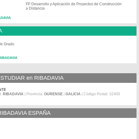
FP Desarrollo y Aplicación de Proyectos de Construcción
a Distancia
BADAVIA
A
de Grado
 RIBADAVIA
TUDIAR en RIBADAVIA
ENTE
d:
RIBADAVIA
| Provincia:
OURENSE
|
GALICIA
| Código Postal: 32400
RIBADAVIA ESPAÑA