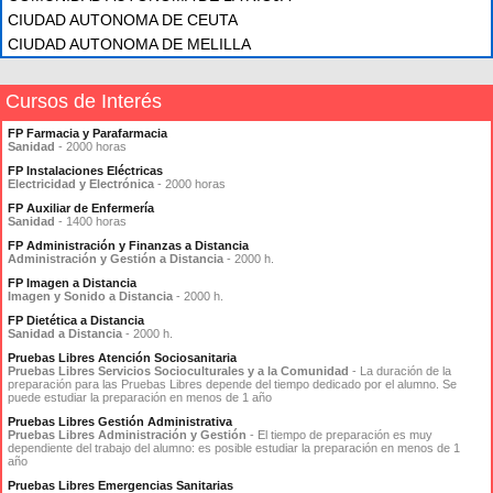
CIUDAD AUTONOMA DE CEUTA
CIUDAD AUTONOMA DE MELILLA
Cursos de Interés
FP Farmacia y Parafarmacia
Sanidad
- 2000 horas
FP Instalaciones Eléctricas
Electricidad y Electrónica
- 2000 horas
FP Auxiliar de Enfermería
Sanidad
- 1400 horas
FP Administración y Finanzas a Distancia
Administración y Gestión a Distancia
- 2000 h.
FP Imagen a Distancia
Imagen y Sonido a Distancia
- 2000 h.
FP Dietética a Distancia
Sanidad a Distancia
- 2000 h.
Pruebas Libres Atención Sociosanitaria
Pruebas Libres Servicios Socioculturales y a la Comunidad
- La duración de la
preparación para las Pruebas Libres depende del tiempo dedicado por el alumno. Se
puede estudiar la preparación en menos de 1 año
Pruebas Libres Gestión Administrativa
Pruebas Libres Administración y Gestión
- El tiempo de preparación es muy
dependiente del trabajo del alumno: es posible estudiar la preparación en menos de 1
año
Pruebas Libres Emergencias Sanitarias