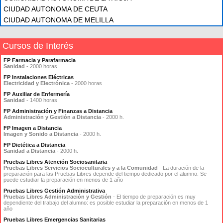
CIUDAD AUTONOMA DE CEUTA
CIUDAD AUTONOMA DE MELILLA
Cursos de Interés
FP Farmacia y Parafarmacia
Sanidad
- 2000 horas
FP Instalaciones Eléctricas
Electricidad y Electrónica
- 2000 horas
FP Auxiliar de Enfermería
Sanidad
- 1400 horas
FP Administración y Finanzas a Distancia
Administración y Gestión a Distancia
- 2000 h.
FP Imagen a Distancia
Imagen y Sonido a Distancia
- 2000 h.
FP Dietética a Distancia
Sanidad a Distancia
- 2000 h.
Pruebas Libres Atención Sociosanitaria
Pruebas Libres Servicios Socioculturales y a la Comunidad
- La duración de la
preparación para las Pruebas Libres depende del tiempo dedicado por el alumno. Se
puede estudiar la preparación en menos de 1 año
Pruebas Libres Gestión Administrativa
Pruebas Libres Administración y Gestión
- El tiempo de preparación es muy
dependiente del trabajo del alumno: es posible estudiar la preparación en menos de 1
año
Pruebas Libres Emergencias Sanitarias