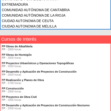
EXTREMADURA
COMUNIDAD AUTÓNOMA DE CANTABRIA
COMUNIDAD AUTÓNOMA DE LA RIOJA
CIUDAD AUTONOMA DE CEUTA
CIUDAD AUTONOMA DE MELILLA
Cursos de Interés
FP Obras de Albañilería
FP
- 2000 horas
FP Obras de Hormigón
FP
- 2000 horas
FP Proyectos Urbanísticos y Operaciones Topográficas
FP
- 2000 horas
FP Desarrollo y Aplicación de Proyectos de Construcción
FP
- 2000 horas
FP Realización y Planes de Obra
FP
- 1700 horas
FP Construcción
FP
- 2000 horas
FP Proyectos de Obra Civil
FP
- 2000 horas
FP Desarrollo y Aplicación de Proyectos de Construcción Nocturno
FP
- 2000 horas