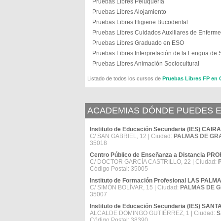
Pruebas Libres Peluquería
Pruebas Libres Alojamiento
Pruebas Libres Higiene Bucodental
Pruebas Libres Cuidados Auxiliares de Enferme
Pruebas Libres Graduado en ESO
Pruebas Libres Interpretación de la Lengua de 
Pruebas Libres Animación Sociocultural
Listado de todos los cursos de
Pruebas Libres FP e
ACADEMIAS DÓNDE PUEDES E
Instituto de Educación Secundaria (IES) CA
C/ SAN GABRIEL, 12 | Ciudad:
PALMAS DE GRA
35018
Centro Público de Enseñanza a Distancia P
C/ DOCTOR GARCÍA CASTRILLO, 22 | Ciudad:
Código Postal: 35005
Instituto de Formación Profesional LAS PA
C/ SIMÓN BOLÍVAR, 15 | Ciudad:
PALMAS DE G
35007
Instituto de Educación Secundaria (IES) SA
ALCALDE DOMINGO GUTIÉRREZ, 1 | Ciudad:
S
Código Postal: 38390