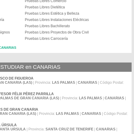
Pruebas Libres Comercio
Pruebas Libres Dietética
Pruebas Libres Estética y Belleza
ría
Pruebas Libres Instalaciones Eléctricas
Pruebas Libres Bachillerato
Signos
Pruebas Libres Proyectos de Obra Civil
Pruebas Libres Carrocería
n CANARIAS
STUDIAR en CANARIAS
IRASCO DE FIGUEROA
N CANARIA (LAS)
| Provincia:
LAS PALMAS
|
CANARIAS
| Código Postal:
ROFESOR FÉLIX PÉREZ PARRILLA
PALMAS DE GRAN CANARIA (LAS)
| Provincia:
LAS PALMAS
|
CANARIAS
|
LMAS DE GRAN CANARIA
RAN CANARIA (LAS)
| Provincia:
LAS PALMAS
|
CANARIAS
| Código Postal:
NTA ÚRSULA
ANTA URSULA
| Provincia:
SANTA CRUZ DE TENERIFE
|
CANARIAS
|