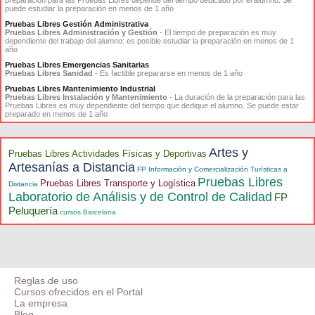
preparación para las Pruebas Libres depende del tiempo dedicado por el alumno. Se
puede estudiar la preparación en menos de 1 año
Pruebas Libres Gestión Administrativa
Pruebas Libres Administración y Gestión
- El tiempo de preparación es muy
dependiente del trabajo del alumno: es posible estudiar la preparación en menos de 1
año
Pruebas Libres Emergencias Sanitarias
Pruebas Libres Sanidad
- Es factible prepararse en menos de 1 año
Pruebas Libres Mantenimiento Industrial
Pruebas Libres Instalación y Mantenimiento
- La duración de la preparación para las
Pruebas Libres es muy dependiente del tiempo que dedique el alumno. Se puede estar
preparado en menos de 1 año
Artes y
Pruebas Libres Actividades Físicas y Deportivas
Artesanías a Distancia
FP Información y Comercialización Turísticas a
Pruebas Libres
Pruebas Libres Transporte y Logística
Distancia
Laboratorio de Análisis y de Control de Calidad
FP
Peluquería
cursos Barcelona
Reglas de uso
Cursos ofrecidos en el Portal
La empresa
Blog