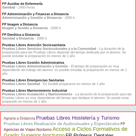
FP Auxiliar de Enfermería
Sanidad
- 1400 horas
FP Administración y Finanzas a Distancia
Administración y Gestión a Distancia
- 2000 h.
FP Imagen a Distancia
Imagen y Sonido a Distancia
- 2000 h.
FP Dietética a Distancia
Sanidad a Distancia
- 2000 h.
Pruebas Libres Atención Sociosanitaria
Pruebas Libres Servicios Socioculturales y a la Comunidad
- La duración de la
preparación para las Pruebas Libres depende del tiempo dedicado por el alumno. Se
puede estudiar la preparación en menos de 1 año
Pruebas Libres Gestión Administrativa
Pruebas Libres Administración y Gestión
- El tiempo de preparación es muy
dependiente del trabajo del alumno: es posible estudiar la preparación en menos de 1
año
Pruebas Libres Emergencias Sanitarias
Pruebas Libres Sanidad
- Es factible prepararse en menos de 1 año
Pruebas Libres Mantenimiento Industrial
Pruebas Libres Instalación y Mantenimiento
- La duración de la preparación para las
Pruebas Libres es muy dependiente del tiempo que dedique el alumno. Se puede estar
preparado en menos de 1 año
Pruebas Libres Hostelería y Turismo
Agraria a Distancia
Pruebas Libres Realización de Audiovisuales y Espectáculos
FP
Acceso a Ciclos Formativos de
Agencias de Viajes Nocturno
Grado Superior Nocturno
FP Prótesis Dentales