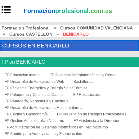
Formacion
profesional
.com.es
Formacion Profesional
»
Cursos COMUNIDAD VALENCIANA
»
Cursos CASTELLON
»
BENICARLO
CURSOS EN BENICARLO
FP en BENICARLO
FP Educación Infantil
FP Sistemas Microinformáticos y Redes
FP Desarrollo de Aplicaciones Web
Bachillerato
FP Eficiencia Energética y Energía Solar Térmica
FP Peluquería y Cosmética Capilar
FP Restauración
FP Panadería, Repostería y Confitería
FP Desarrollo de Aplicaciones Multiplataforma
FP Cocina y Gastronomía
FP Prevención de Riesgos Profesionales
FP Gestión Administrativa Nocturno
FP Asistencia a la Dirección
FP Administración de Sistemas Informáticos en Red Nocturno
FP Sonido para Audiovisuales y Espectáculos