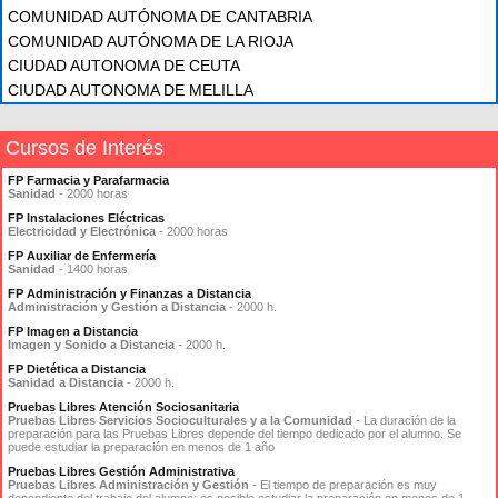
COMUNIDAD AUTÓNOMA DE CANTABRIA
COMUNIDAD AUTÓNOMA DE LA RIOJA
CIUDAD AUTONOMA DE CEUTA
CIUDAD AUTONOMA DE MELILLA
Cursos de Interés
FP Farmacia y Parafarmacia
Sanidad
- 2000 horas
FP Instalaciones Eléctricas
Electricidad y Electrónica
- 2000 horas
FP Auxiliar de Enfermería
Sanidad
- 1400 horas
FP Administración y Finanzas a Distancia
Administración y Gestión a Distancia
- 2000 h.
FP Imagen a Distancia
Imagen y Sonido a Distancia
- 2000 h.
FP Dietética a Distancia
Sanidad a Distancia
- 2000 h.
Pruebas Libres Atención Sociosanitaria
Pruebas Libres Servicios Socioculturales y a la Comunidad
- La duración de la
preparación para las Pruebas Libres depende del tiempo dedicado por el alumno. Se
puede estudiar la preparación en menos de 1 año
Pruebas Libres Gestión Administrativa
Pruebas Libres Administración y Gestión
- El tiempo de preparación es muy