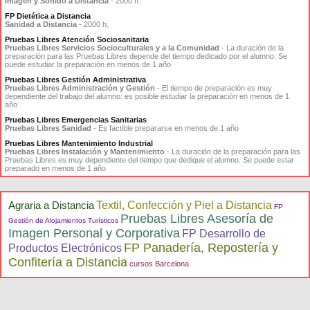
Imagen y Sonido a Distancia
- 2000 h.
FP Dietética a Distancia
Sanidad a Distancia
- 2000 h.
Pruebas Libres Atención Sociosanitaria
Pruebas Libres Servicios Socioculturales y a la Comunidad
- La duración de la
preparación para las Pruebas Libres depende del tiempo dedicado por el alumno. Se
puede estudiar la preparación en menos de 1 año
Pruebas Libres Gestión Administrativa
Pruebas Libres Administración y Gestión
- El tiempo de preparación es muy
dependiente del trabajo del alumno: es posible estudiar la preparación en menos de 1
año
Pruebas Libres Emergencias Sanitarias
Pruebas Libres Sanidad
- Es factible prepararse en menos de 1 año
Pruebas Libres Mantenimiento Industrial
Pruebas Libres Instalación y Mantenimiento
- La duración de la preparación para las
Pruebas Libres es muy dependiente del tiempo que dedique el alumno. Se puede estar
preparado en menos de 1 año
Agraria a Distancia
Textil, Confección y Piel a Distancia
FP
Pruebas Libres Asesoría de
Gestión de Alojamientos Turísticos
Imagen Personal y Corporativa
FP Desarrollo de
FP Panadería, Repostería y
Productos Electrónicos
Confitería a Distancia
cursos Barcelona