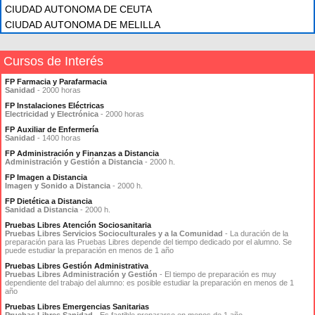
CIUDAD AUTONOMA DE CEUTA
CIUDAD AUTONOMA DE MELILLA
Cursos de Interés
FP Farmacia y Parafarmacia
Sanidad
- 2000 horas
FP Instalaciones Eléctricas
Electricidad y Electrónica
- 2000 horas
FP Auxiliar de Enfermería
Sanidad
- 1400 horas
FP Administración y Finanzas a Distancia
Administración y Gestión a Distancia
- 2000 h.
FP Imagen a Distancia
Imagen y Sonido a Distancia
- 2000 h.
FP Dietética a Distancia
Sanidad a Distancia
- 2000 h.
Pruebas Libres Atención Sociosanitaria
Pruebas Libres Servicios Socioculturales y a la Comunidad
- La duración de la
preparación para las Pruebas Libres depende del tiempo dedicado por el alumno. Se
puede estudiar la preparación en menos de 1 año
Pruebas Libres Gestión Administrativa
Pruebas Libres Administración y Gestión
- El tiempo de preparación es muy
dependiente del trabajo del alumno: es posible estudiar la preparación en menos de 1
año
Pruebas Libres Emergencias Sanitarias