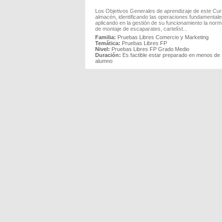
Los Objetivos Generales de aprendizaje de este Cur
almacén, identificando las operaciones fundamentale
aplicando en la gestión de su funcionamiento la norma
de montaje de escaparates, cartelíst...
Familia:
Pruebas Libres Comercio y Marketing
Temática:
Pruebas Libres FP
Nivel:
Pruebas Libres FP Grado Medio
Duración:
Es factible estar preparado en menos de 1
alumno