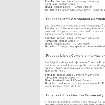
Familia:
Pruebas Libres Comercio y Marketing
Temática:
Pruebas Libres FP
Nivel:
Pruebas Libres FP Grado Superior
Duración:
Se puede estar preparado en menos de 
Pruebas Libres Actividades Comerc
Los Objetivos Generales que el alumno conseguirá al
Recabar las iniciativas emprendedoras y buscar las
valorando el impacto sobre el entorno de actuación e 
características y cuantía de los ...
Familia:
Pruebas Libres Comercio y Marketing
Temática:
Pruebas Libres FP
Nivel:
Pruebas Libres FP Grado Medio
Duración:
El tiempo de preparación depende del tra
Pruebas Libres Comercio Internaci
Los Objetivos de aprendizaje de este Curso de Prueb
aplicación de una determinada política de «marketin
países. - Aplicar la normativa que regula el comerci
financieras, fisc...
Familia:
Pruebas Libres Comercio y Marketing
Temática:
Pruebas Libres FP
Nivel:
Pruebas Libres FP Grado Superior
Duración:
La duración de la preparación para las Pr
preparación en menos de 1 año
Pruebas Libres Gestión Comercial 
El alumno aprenderá al formarse con el Curso de Pru
Desarrollar procesos de logística comercial, coordi