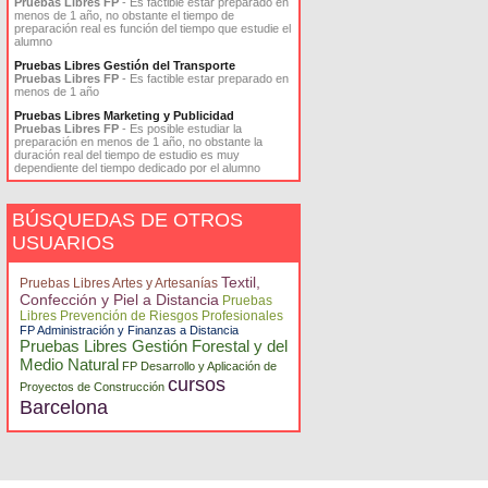
Pruebas Libres FP
- Es factible estar preparado en
menos de 1 año, no obstante el tiempo de
preparación real es función del tiempo que estudie el
alumno
Pruebas Libres Gestión del Transporte
Pruebas Libres FP
- Es factible estar preparado en
menos de 1 año
Pruebas Libres Marketing y Publicidad
Pruebas Libres FP
- Es posible estudiar la
preparación en menos de 1 año, no obstante la
duración real del tiempo de estudio es muy
dependiente del tiempo dedicado por el alumno
BÚSQUEDAS DE OTROS
USUARIOS
Textil,
Pruebas Libres Artes y Artesanías
Confección y Piel a Distancia
Pruebas
Libres Prevención de Riesgos Profesionales
FP Administración y Finanzas a Distancia
Pruebas Libres Gestión Forestal y del
Medio Natural
FP Desarrollo y Aplicación de
cursos
Proyectos de Construcción
Barcelona