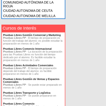
COMUNIDAD AUTÓNOMA DE LA
RIOJA
CIUDAD AUTONOMA DE CEUTA
CIUDAD AUTONOMA DE MELILLA
Cursos de Interés
Pruebas Libres Gestión Comercial y Marketing
Pruebas Libres FP
- El tiempo de preparación es
función del trabajo del alumno: es posible estudiar la
preparación en menos de 1 año
Pruebas Libres Comercio Internacional
Pruebas Libres FP
- La duración de la preparación
para las Pruebas Libres es función del tiempo
dedicado por el alumno. Es factible estudiar la
preparación en menos de 1 año
Pruebas Libres Actividades Comerciales
Pruebas Libres FP
- El tiempo de preparación
depende del trabajo del alumno: es factible
prepararse en menos de 1 año
Pruebas Libres Gestión de Ventas y Espacios
Comerciales
Pruebas Libres FP
- Se puede estar preparado en
menos de 1 año
Pruebas Libres Transporte y Logística
Pruebas Libres FP
- Se puede prepararse en
menos de 1 año
Pruebas Libres Comercio