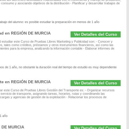
consumo y asociando objetivos de la distribución - Planificar y desarrollar trabajos de
rabajo del alumno: es posible estudiar la preparación en menos de 1 año
idad en REGIÓN DE MURCIA
Ver Detalles del Curso
 estudiar este Curso de Pruebas Libres Marketing y Publicidad son: - Conocer y
les, tales como créditos, préstamos y otros instrumentos financieros, así como las
entes para la empresa, analizando la información contable - Elaborar informes de
nos de 1 año, no obstante la duración real del tiempo de estudio es muy dependiente
orte en REGIÓN DE MURCIA
Ver Detalles del Curso
diar este Curso de Pruebas Libres Gestión del Transporte es: - Organizar recursos
servicio de transporte, asignando tareas, horarios, rutas y coordinando las
e cargas y agencias de gestión de la explotación - Relacionar los procesos de
.
 1 año
N DE MURCIA
Ver Detalles del Curso