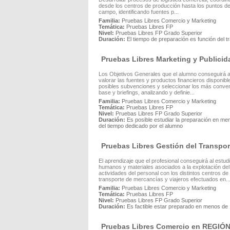
desde los centros de producción hasta los puntos de 
campo, identificando fuentes p...
Familia:
Pruebas Libres Comercio y Marketing
Temática:
Pruebas Libres FP
Nivel:
Pruebas Libres FP Grado Superior
Duración:
El tiempo de preparación es función del t
Pruebas Libres Marketing y Public
Los Objetivos Generales que el alumno conseguirá al
valorar las fuentes y productos financieros disponib
posibles subvenciones y seleccionar los más conveni
base y briefings, analizando y definie...
Familia:
Pruebas Libres Comercio y Marketing
Temática:
Pruebas Libres FP
Nivel:
Pruebas Libres FP Grado Superior
Duración:
Es posible estudiar la preparación en me
del tiempo dedicado por el alumno
Pruebas Libres Gestión del Transp
El aprendizaje que el profesional conseguirá al estu
humanos y materiales asociados a la explotación del 
actividades del personal con los distintos centros d
transporte de mercancías y viajeros efectuados en..
Familia:
Pruebas Libres Comercio y Marketing
Temática:
Pruebas Libres FP
Nivel:
Pruebas Libres FP Grado Superior
Duración:
Es factible estar preparado en menos de
Pruebas Libres Comercio en REGIÓ