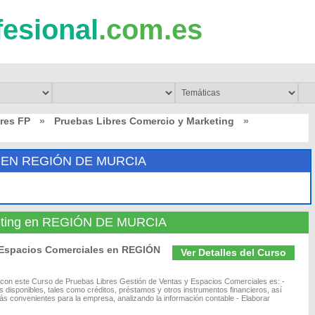
fesional
.com.es
res FP
»
Pruebas Libres Comercio y Marketing
»
 EN REGIÓN DE MURCIA
keting en REGIÓN DE MURCIA
 Espacios Comerciales en REGIÓN
Ver Detalles del Curso
e con este Curso de Pruebas Libres Gestión de Ventas y Espacios Comerciales es: -
s disponibles, tales como créditos, préstamos y otros instrumentos financieros, así
s convenientes para la empresa, analizando la información contable - Elaborar