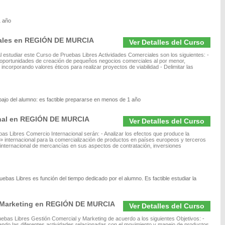
1 año
iales en REGIÓN DE MURCIA
Ver Detalles del Curso
 estudiar este Curso de Pruebas Libres Actividades Comerciales son los siguientes: -
 oportunidades de creación de pequeños negocios comerciales al por menor,
incorporando valores éticos para realizar proyectos de viabilidad - Delimitar las
bajo del alumno: es factible prepararse en menos de 1 año
onal en REGIÓN DE MURCIA
Ver Detalles del Curso
as Libres Comercio Internacional serán: - Analizar los efectos que produce la
g» internacional para la comercialización de productos en países europeos y terceros
o internacional de mercancías en sus aspectos de contratación, inversiones
uebas Libres es función del tiempo dedicado por el alumno. Es factible estudiar la
y Marketing en REGIÓN DE MURCIA
Ver Detalles del Curso
ebas Libres Gestión Comercial y Marketing de acuerdo a los siguientes Objetivos: -
nando las diferentes actividades relacionadas con el movimiento y manejo de productos,