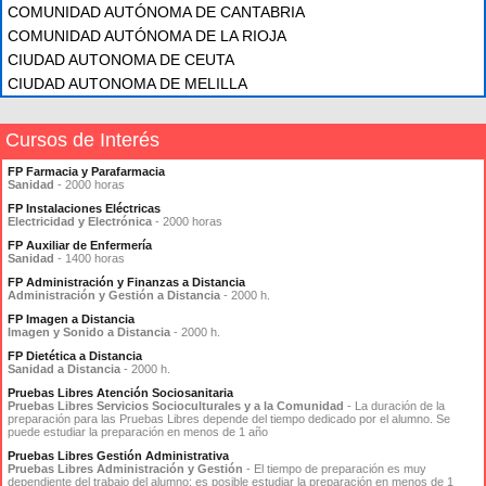
COMUNIDAD AUTÓNOMA DE CANTABRIA
COMUNIDAD AUTÓNOMA DE LA RIOJA
CIUDAD AUTONOMA DE CEUTA
CIUDAD AUTONOMA DE MELILLA
Cursos de Interés
FP Farmacia y Parafarmacia
Sanidad
- 2000 horas
FP Instalaciones Eléctricas
Electricidad y Electrónica
- 2000 horas
FP Auxiliar de Enfermería
Sanidad
- 1400 horas
FP Administración y Finanzas a Distancia
Administración y Gestión a Distancia
- 2000 h.
FP Imagen a Distancia
Imagen y Sonido a Distancia
- 2000 h.
FP Dietética a Distancia
Sanidad a Distancia
- 2000 h.
Pruebas Libres Atención Sociosanitaria
Pruebas Libres Servicios Socioculturales y a la Comunidad
- La duración de la
preparación para las Pruebas Libres depende del tiempo dedicado por el alumno. Se
puede estudiar la preparación en menos de 1 año
Pruebas Libres Gestión Administrativa
Pruebas Libres Administración y Gestión
- El tiempo de preparación es muy
dependiente del trabajo del alumno: es posible estudiar la preparación en menos de 1