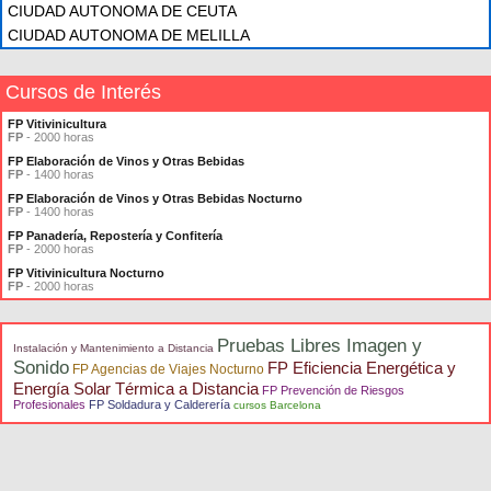
CIUDAD AUTONOMA DE CEUTA
CIUDAD AUTONOMA DE MELILLA
Cursos de Interés
FP Vitivinicultura
FP
- 2000 horas
FP Elaboración de Vinos y Otras Bebidas
FP
- 1400 horas
FP Elaboración de Vinos y Otras Bebidas Nocturno
FP
- 1400 horas
FP Panadería, Repostería y Confitería
FP
- 2000 horas
FP Vitivinicultura Nocturno
FP
- 2000 horas
Pruebas Libres Imagen y
Instalación y Mantenimiento a Distancia
Sonido
FP Eficiencia Energética y
FP Agencias de Viajes Nocturno
Energía Solar Térmica a Distancia
FP Prevención de Riesgos
Profesionales
FP Soldadura y Calderería
cursos Barcelona