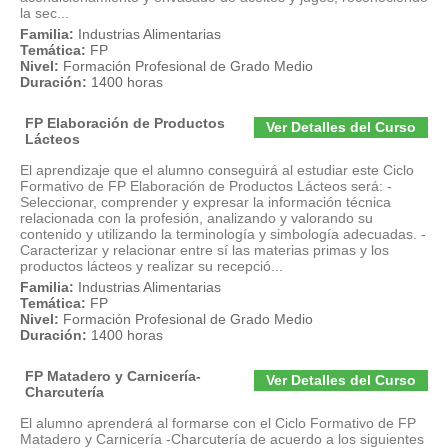
la sec...
Familia:
Industrias Alimentarias
Temática:
FP
Nivel:
Formación Profesional de Grado Medio
Duración:
1400 horas
FP Elaboración de Productos
Ver Detalles del Curso
Lácteos
El aprendizaje que el alumno conseguirá al estudiar este Ciclo
Formativo de FP Elaboración de Productos Lácteos será: -
Seleccionar, comprender y expresar la información técnica
relacionada con la profesión, analizando y valorando su
contenido y utilizando la terminología y simbología adecuadas. -
Caracterizar y relacionar entre sí las materias primas y los
productos lácteos y realizar su recepció...
Familia:
Industrias Alimentarias
Temática:
FP
Nivel:
Formación Profesional de Grado Medio
Duración:
1400 horas
FP Matadero y Carnicería-
Ver Detalles del Curso
Charcutería
El alumno aprenderá al formarse con el Ciclo Formativo de FP
Matadero y Carnicería -Charcutería de acuerdo a los siguientes