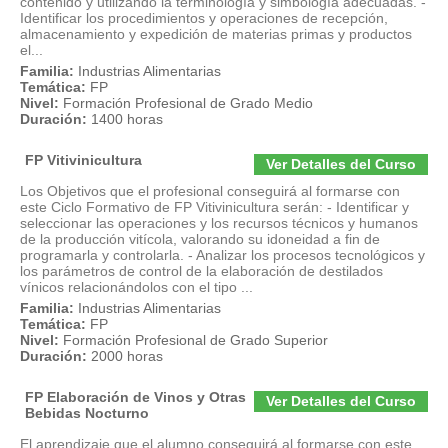
contenido y utilizando la terminología y simbología adecuadas. -
Identificar los procedimientos y operaciones de recepción,
almacenamiento y expedición de materias primas y productos
el...
Familia:
Industrias Alimentarias
Temática:
FP
Nivel:
Formación Profesional de Grado Medio
Duración:
1400 horas
FP Vitivinicultura
Ver Detalles del Curso
Los Objetivos que el profesional conseguirá al formarse con
este Ciclo Formativo de FP Vitivinicultura serán: - Identificar y
seleccionar las operaciones y los recursos técnicos y humanos
de la producción vitícola, valorando su idoneidad a fin de
programarla y controlarla. - Analizar los procesos tecnológicos y
los parámetros de control de la elaboración de destilados
vínicos relacionándolos con el tipo ...
Familia:
Industrias Alimentarias
Temática:
FP
Nivel:
Formación Profesional de Grado Superior
Duración:
2000 horas
FP Elaboración de Vinos y Otras
Ver Detalles del Curso
Bebidas Nocturno
El aprendizaje que el alumno conseguirá al formarse con este