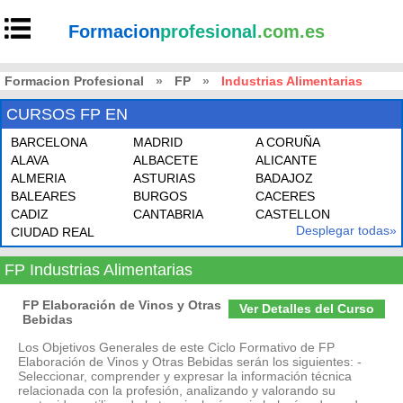
Formacion
profesional
.com.es
Formacion Profesional
»
FP
»
Industrias Alimentarias
CURSOS FP EN
BARCELONA
MADRID
A CORUÑA
ALAVA
ALBACETE
ALICANTE
ALMERIA
ASTURIAS
BADAJOZ
BALEARES
BURGOS
CACERES
CADIZ
CANTABRIA
CASTELLON
Desplegar todas»
CIUDAD REAL
FP Industrias Alimentarias
FP Elaboración de Vinos y Otras
Ver Detalles del Curso
Bebidas
Los Objetivos Generales de este Ciclo Formativo de FP
Elaboración de Vinos y Otras Bebidas serán los siguientes: -
Seleccionar, comprender y expresar la información técnica
relacionada con la profesión, analizando y valorando su