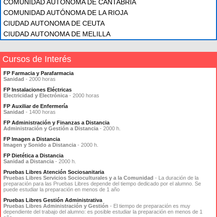
COMUNIDAD AUTÓNOMA DE CANTABRIA
COMUNIDAD AUTÓNOMA DE LA RIOJA
CIUDAD AUTONOMA DE CEUTA
CIUDAD AUTONOMA DE MELILLA
Cursos de Interés
FP Farmacia y Parafarmacia
Sanidad
- 2000 horas
FP Instalaciones Eléctricas
Electricidad y Electrónica
- 2000 horas
FP Auxiliar de Enfermería
Sanidad
- 1400 horas
FP Administración y Finanzas a Distancia
Administración y Gestión a Distancia
- 2000 h.
FP Imagen a Distancia
Imagen y Sonido a Distancia
- 2000 h.
FP Dietética a Distancia
Sanidad a Distancia
- 2000 h.
Pruebas Libres Atención Sociosanitaria
Pruebas Libres Servicios Socioculturales y a la Comunidad
- La duración de la
preparación para las Pruebas Libres depende del tiempo dedicado por el alumno. Se
puede estudiar la preparación en menos de 1 año
Pruebas Libres Gestión Administrativa
Pruebas Libres Administración y Gestión
- El tiempo de preparación es muy
dependiente del trabajo del alumno: es posible estudiar la preparación en menos de 1