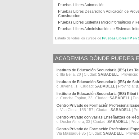
Pruebas Libres Automoción
Pruebas Libres Desarrollo y Aplicación de Proy
Construcción
Pruebas Libres Sistemas Microinformáticos y R
Pruebas Libres Administración de Sistemas Info
Listado de todos los cursos de
Pruebas Libres FP e
ACADEMIAS DÓNDE PUEDES E
Instituto de Educación Secundaria (IES) Les T
c. Illa Bella, 20 | Ciudad:
SABADELL
| Provincia:
Instituto de Educación Secundaria (IES) de Sab
c. Juvenal, 1 | Ciudad:
SABADELL
| Provincia:
B
Instituto de Educación Secundaria (IES) Ribot i
c. Concha Espina, 33 | Ciudad:
SABADELL
| Pro
Centro Privado de Formación Profesional Especí
c. Vila Cinca, 155 157 | Ciudad:
SABADELL
| Pr
Centro Privado con varias Enseñanzas de Ré
c. Doctor Almera, 33 | Ciudad:
SABADELL
| Prov
Centro Privado de Formación Profesional Espec
Via Massagué 85 | Ciudad:
SABADELL
| Provinc