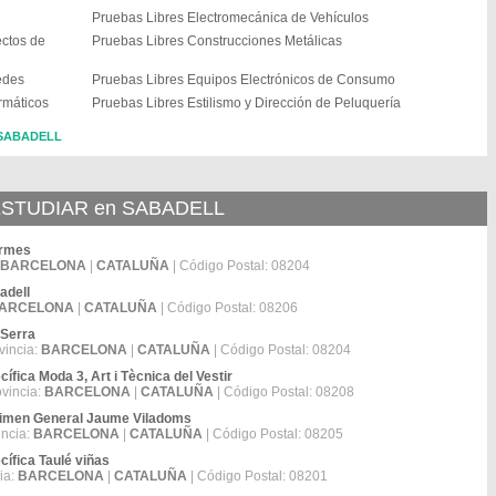
Pruebas Libres Electromecánica de Vehículos
ectos de
Pruebas Libres Construcciones Metálicas
edes
Pruebas Libres Equipos Electrónicos de Consumo
rmáticos
Pruebas Libres Estilismo y Dirección de Peluquería
n SABADELL
STUDIAR en SABADELL
ermes
BARCELONA
|
CATALUÑA
| Código Postal: 08204
adell
ARCELONA
|
CATALUÑA
| Código Postal: 08206
 Serra
vincia:
BARCELONA
|
CATALUÑA
| Código Postal: 08204
fica Moda 3, Art i Tècnica del Vestir
ovincia:
BARCELONA
|
CATALUÑA
| Código Postal: 08208
gimen General Jaume Viladoms
incia:
BARCELONA
|
CATALUÑA
| Código Postal: 08205
ífica Taulé viñas
ia:
BARCELONA
|
CATALUÑA
| Código Postal: 08201