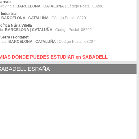
larnau
Provincia:
BARCELONA
|
CATALUÑA
| Código Postal: 08206
Industrial
:
BARCELONA
|
CATALUÑA
| Código Postal: 08201
fica Núria Vilella
ia:
BARCELONA
|
CATALUÑA
| Código Postal: 08202
 Serra i Fontanet
ncia:
BARCELONA
|
CATALUÑA
| Código Postal: 08207
MIAS DÓNDE PUEDES ESTUDIAR en SABADELL
 SABADELL ESPAÑA